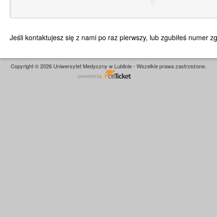
Jeśli kontaktujesz się z nami po raz pierwszy, lub zgubiłeś numer 
Copyright © 2026 Uniwersytet Medyczny w Lublinie - Wszelkie prawa zastrzeżone.