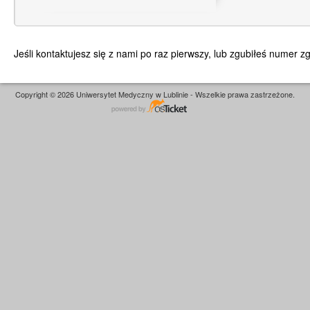
Jeśli kontaktujesz się z nami po raz pierwszy, lub zgubiłeś numer 
Copyright © 2026 Uniwersytet Medyczny w Lublinie - Wszelkie prawa zastrzeżone.